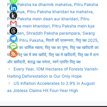
Pitru Paksha ka dharmik mahatva
,
Pitru Paksha
ka punya
,
Pitru Paksha kharidari ka mahatva
,
Pitru Paksha mein daan aur kharidari
,
Pitru
Paksha mein kharidari
,
Pitru Paksha mein kya
khariden
,
Shraddh Paksha parampara
,
Swarg
prapti Pitru Paksha
,
पितरों की प्रसन्नता
,
पितृ पक्ष 2025
,
पितृ पक्ष का धार्मिक महत्व
,
पितृ पक्ष का पुण्य
,
पितृ पक्ष खरीदारी का
महत्व
,
पितृ पक्ष में क्या खरीदें
,
पितृ पक्ष में खरीदारी
,
पितृ पक्ष में दान
और खरीदारी
,
श्राद्ध पक्ष परंपरा
,
स्वर्ग प्राप्ति पितृ पक्ष
Every Year, 10M Hectares of Forests Vanish-
Halting Deforestation Is Our Only Hope
US Inflation Accelerates to 2.9% in August
as Jobless Claims Hit Four-Year High