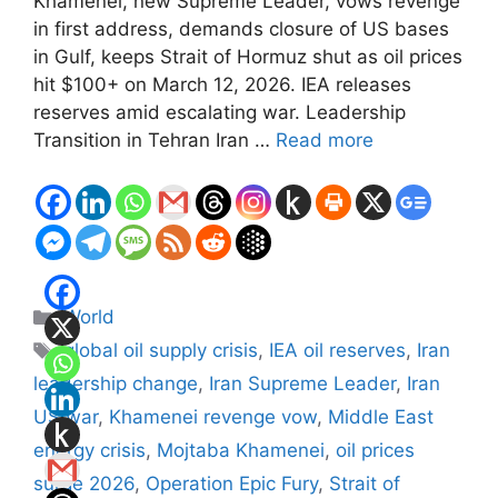
Khamenei, new Supreme Leader, vows revenge
in first address, demands closure of US bases
in Gulf, keeps Strait of Hormuz shut as oil prices
hit $100+ on March 12, 2026. IEA releases
reserves amid escalating war. Leadership
Transition in Tehran Iran …
Read more
Categories
World
Tags
global oil supply crisis
,
IEA oil reserves
,
Iran
leadership change
,
Iran Supreme Leader
,
Iran
US war
,
Khamenei revenge vow
,
Middle East
energy crisis
,
Mojtaba Khamenei
,
oil prices
surge 2026
,
Operation Epic Fury
,
Strait of