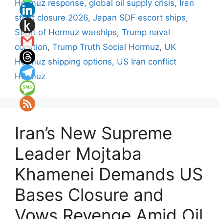
Hormuz response
,
global oil supply crisis
,
Iran
strait closure 2026
,
Japan SDF escort ships
,
Strait of Hormuz warships
,
Trump naval
coalition
,
Trump Truth Social Hormuz
,
UK
Hormuz shipping options
,
US Iran conflict
Hormuz
Iran’s New Supreme
Leader Mojtaba
Khamenei Demands US
Bases Closure and
Vows Revenge Amid Oil