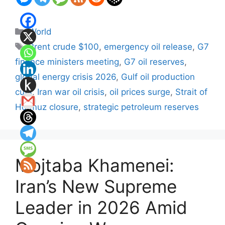
Categories
World
Tags
Brent crude $100
,
emergency oil release
,
G7
finance ministers meeting
,
G7 oil reserves
,
global energy crisis 2026
,
Gulf oil production
cuts
,
Iran war oil crisis
,
oil prices surge
,
Strait of
Hormuz closure
,
strategic petroleum reserves
Mojtaba Khamenei:
Iran’s New Supreme
Leader in 2026 Amid