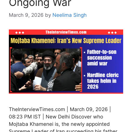
Ongoing War
March 9, 2026
by
Neelima Singh
TheInterviewTimes.com | March 09, 2026 |
08:23 PM IST | New Delhi Discover who
Mojtaba Khamenei is, the newly appointed
Supreme Leader of Iran succeeding his father