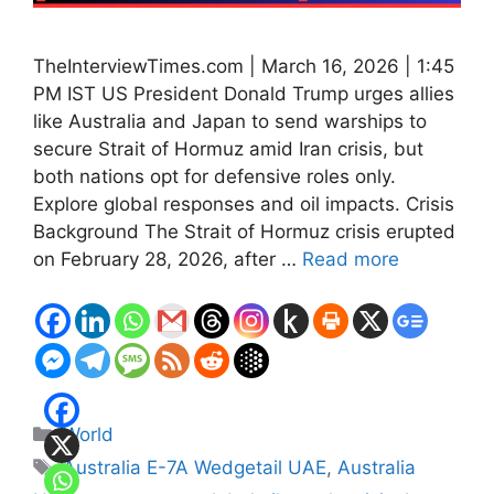
TheInterviewTimes.com | March 16, 2026 | 1:45
PM IST US President Donald Trump urges allies
like Australia and Japan to send warships to
secure Strait of Hormuz amid Iran crisis, but
both nations opt for defensive roles only.
Explore global responses and oil impacts. Crisis
Background The Strait of Hormuz crisis erupted
on February 28, 2026, after …
Read more
Categories
World
Tags
Australia E-7A Wedgetail UAE
,
Australia