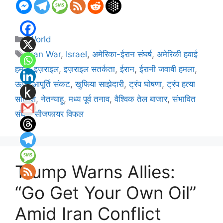
Categories
World
Tags
Iran War
,
Israel
,
अमेरिका-ईरान संघर्ष
,
अमेरिकी हवाई
हमले
,
इज़राइल
,
इज़राइल सतर्कता
,
ईरान
,
ईरानी जवाबी हमला
,
ऊर्जा आपूर्ति संकट
,
खुफिया साझेदारी
,
ट्रंप घोषणा
,
ट्रंप हत्या
साजिश
,
नेतन्याहू
,
मध्य पूर्व तनाव
,
वैश्विक तेल बाजार
,
संभावित
संघर्ष
,
सीजफायर विफल
Trump Warns Allies:
“Go Get Your Own Oil”
Amid Iran Conflict