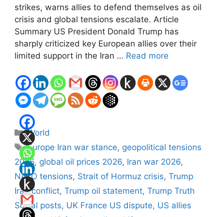
strikes, warns allies to defend themselves as oil
crisis and global tensions escalate. Article
Summary US President Donald Trump has
sharply criticized key European allies over their
limited support in the Iran …
Read more
Categories
World
Tags
Europe Iran war stance
,
geopolitical tensions
2026
,
global oil prices 2026
,
Iran war 2026
,
NATO tensions
,
Strait of Hormuz crisis
,
Trump
Iran conflict
,
Trump oil statement
,
Trump Truth
Social posts
,
UK France US dispute
,
US allies