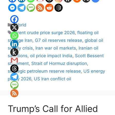
Categories
World
Tags
Brent crude price surge 2026
,
floating oil
storage Iran
,
G7 oil reserves release
,
global oil
supply crisis
,
Iran war oil markets
,
Iranian oil
sanctions
,
oil price impact India
,
Scott Bessent
statement
,
Strait of Hormuz disruption
,
strategic petroleum reserve release
,
US energy
policy 2026
,
US Iran conflict oil
Trump’s Call for Allied