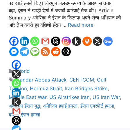
पर हवाई हमले किए। होरमुज़ जलडमरूमध्य के आसपास तनाव
बढ़ा, ईरान ने खाड़ी देशों में जवाबी कार्रवाई तेज की। Article
Summary अमेरिका ने ईरान के खिलाफ अपने सैन्य अभियान को
और तेज करते हुए दक्षिणी ईरान …
Read more
Categories
World
Tags
Bandar Abbas Attack
,
CENTCOM
,
Gulf
Tension
,
Hormuz Strait
,
Iran Bridges Strike
,
Middle East War
,
US Airstrikes Iran
,
US Iran War
,
अमेरिका ईरान युद्ध
,
अमेरिका हवाई हमला
,
ईरान एयरपोर्ट हमला
,
दक्षिणी ईरान हमला