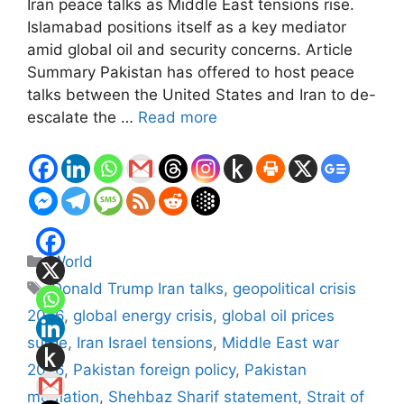
Iran peace talks as Middle East tensions rise.
Islamabad positions itself as a key mediator
amid global oil and security concerns. Article
Summary Pakistan has offered to host peace
talks between the United States and Iran to de-
escalate the …
Read more
Categories
World
Tags
Donald Trump Iran talks
,
geopolitical crisis
2026
,
global energy crisis
,
global oil prices
surge
,
Iran Israel tensions
,
Middle East war
2026
,
Pakistan foreign policy
,
Pakistan
mediation
,
Shehbaz Sharif statement
,
Strait of