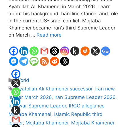
Ayatollah Ali Khamenei in March 2026. Learn
about his background, hardline stance, and role
in the current US-Israel conflict. Mojtaba
Khamenei became Iran’s third Supreme Leader
on March …
Read more
Categories
World
Tags
Ayatollah Ali Khamenei successor
,
Iran new
leader March 2026
,
Iran Supreme Leader 2026
,
Iran war Supreme Leader
,
IRGC allegiance
Mojtaba Khamenei
,
Islamic Republic third
leader
,
Mojtaba Khamenei
,
Mojtaba Khamenei