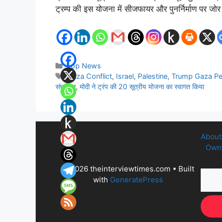
ट्रम्प की इस योजना में सीजफायर और पुनर्निर्माण पर जोर
Categories
Top News
Tags
Gaza Conflict
,
Israel
,
Palestine
,
Trump Gaza Pe
संघर्ष पर
,
मोदी ने ट्रंप की 20 सूत्रीय योजना का स्वागत किया
About
Owne
© 2026 theinterviewtimes.com
• Built
with
GeneratePress