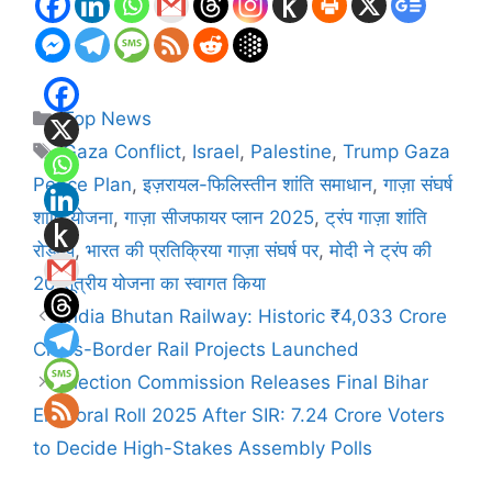
Categories
Top News
Tags
Gaza Conflict
,
Israel
,
Palestine
,
Trump Gaza
Peace Plan
,
इज़रायल-फिलिस्तीन शांति समाधान
,
गाज़ा संघर्ष
शांति योजना
,
गाज़ा सीजफायर प्लान 2025
,
ट्रंप गाज़ा शांति
रोडमैप
,
भारत की प्रतिक्रिया गाज़ा संघर्ष पर
,
मोदी ने ट्रंप की
20 सूत्रीय योजना का स्वागत किया
India Bhutan Railway: Historic ₹4,033 Crore
Cross-Border Rail Projects Launched
Election Commission Releases Final Bihar
Electoral Roll 2025 After SIR: 7.24 Crore Voters
to Decide High-Stakes Assembly Polls