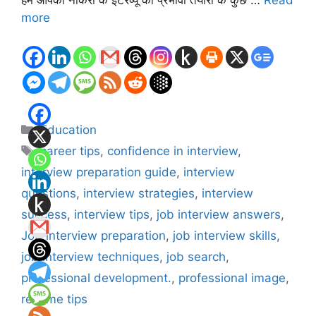
more
Categories
Education
Tags
career tips
,
confidence in interview
,
interview preparation guide
,
interview
questions
,
interview strategies
,
interview
success
,
interview tips
,
job interview answers
,
Job interview preparation
,
job interview skills
,
job interview techniques
,
job search
,
professional development.
,
professional image
,
resume tips